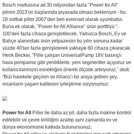
Bosch markasına ait 30 milyondan fazla "Power for All"
pilinin 2023'ün başlarında piyasada olması bekleniyor - bu
18 voltluk piller 2007'den beri evrensel olarak uyumludur.
Buna ek olarak, "Power for All Alliance" ürün portföyü ”,
100'den fazla cihaza genişletilecek. Yalnızca Bosch, Ev ve
Bahçe alanındaki ürün yelpazesini bu yılın sonuna kadar
yüzde 40'tan fazla genişleterek yaklaşık 60 cihaza çıkaracak.
Henk Becker, "Pille çalışan UniversalPump 18V basınçlı
hava pompamız gibi yeniliklerle, yeni segmentler açıyoruz ve
kullanıcılarımızın esnekliğini önemli ölçüde artırıyoruz," dedi.
“Bizi harekete geçiren ve Allianz'ı bir araya getiren şey,
insanların yaşam kalitesini iyileştirme vizyonumuz.
Power for All
Piller ile daha az pil, daha fazla makine kontrol
edilebilir ve çevre kirliliğini azaltıp aynı zamanda ev ve
dünya ekonomisine katkıda bulunursunuz.