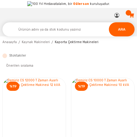
Hırdavatalalım, bir
Gülersan
kuruluşudur.
ARA
Anasayfa
Kaynak Makineleri
Kaporta Çektirme Makineleri
Stoktakiler
%19
%19