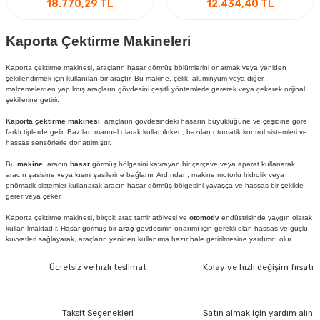
18.770,29 TL
12.434,40 TL
Kaporta Çektirme Makineleri
Kaporta çektirme makinesi, araçların hasar görmüş bölümlerini onarmak veya yeniden
şekillendirmek için kullanılan bir araçtır. Bu makine, çelik, alüminyum veya diğer
malzemelerden yapılmış araçların gövdesini çeşitli yöntemlerle gererek veya çekerek orijinal
şekillerine getirir.
Kaporta çektirme makinesi
, araçların gövdesindeki hasarın büyüklüğüne ve çeşidine göre
farklı tiplerde gelir. Bazıları manuel olarak kullanılırken, bazıları otomatik kontrol sistemleri ve
hassas sensörlerle donatılmıştır.
Bu
makine
, aracın
hasar
görmüş bölgesini kavrayan bir çerçeve veya aparat kullanarak
aracın şasisine veya kısmi şasilerine bağlanır. Ardından, makine motorlu hidrolik veya
pnömatik sistemler kullanarak aracın hasar görmüş bölgesini yavaşça ve hassas bir şekilde
gerer veya çeker.
Kaporta çektirme makinesi, birçok araç tamir atölyesi ve
otomotiv
endüstrisinde yaygın olarak
kullanılmaktadır. Hasar görmüş bir
araç
gövdesinin onarımı için gerekli olan hassas ve güçlü
kuvvetleri sağlayarak, araçların yeniden kullanıma hazır hale getirilmesine yardımcı olur.
Ücretsiz ve hızlı teslimat
Kolay ve hızlı değişim fırsatı
Taksit Seçenekleri
Satın almak için yardım alın