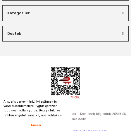
Kategoriler
Destek
Alışveriş deneyiminizi iyileştirmek için,
yasal düzenlemelere uygun çerezler
(cookies) kullanıyoruz. Detaylı bilgiye
2022 © hirdavatalalim.com - Tüm Hakları Saklıdır. - Kredi kartı bilgileriniz 256bit SSL
linkten erişebilirsiniz >
Çerez Politakası
sertifikası ile korunmaktadır.
Tamam
ideasoft
ile