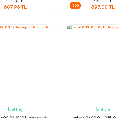
1.058,40 TL
1.380,00 TL
%35
687,96 TL
897,00 TL
İzeltaş
İzeltaş