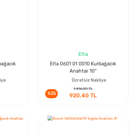
Elta
bağacık
Elta 0601 01 0010 Kurbağacık
Anahtar 10''
iye
Ücretsiz Nakliye
1.416,00 TL
%35
920,40 TL