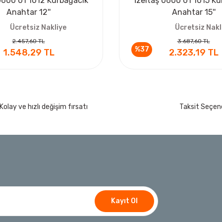
0600 01 1012 Kurbağacık
İzeltaş 0600 01 1015 K
Anahtar 12''
Anahtar 15''
Ücretsiz Nakliye
Ücretsiz Nakl
2.457,60 TL
3.687,60 TL
%37
1.548,29 TL
2.323,19 TL
Kolay ve hızlı değişim fırsatı
Taksit Seçene
Kayıt Ol