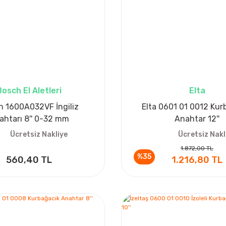
Bosch El Aletleri
Elta
h 1600A032VF İngiliz
Elta 0601 01 0012 Kur
ahtarı 8'' 0-32 mm
Anahtar 12''
Ücretsiz Nakliye
Ücretsiz Nakl
1.872,00 TL
%35
560,40 TL
1.216,80 TL