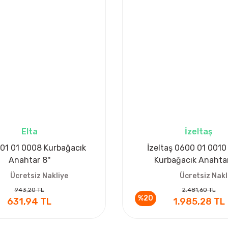
Elta
İzeltaş
601 01 0008 Kurbağacık
İzeltaş 0600 01 0010 
Anahtar 8''
Kurbağacık Anahtar 
Ücretsiz Nakliye
Ücretsiz Nakl
943,20 TL
2.481,60 TL
%20
631,94 TL
1.985,28 TL