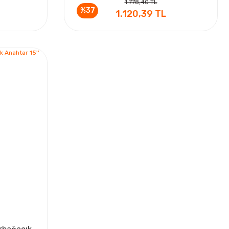
1.778,40 TL
%37
1.120,39 TL