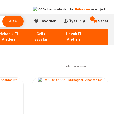
Hırdavatalalım, bir
Gülersan
kuruluşudur.
ARA
Favoriler
Üye Girişi
Sepet
Mekanik El
Çelik
Havalı El
Aletleri
Eşyalar
Aletleri