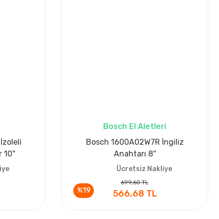
Bosch El Aletleri
İzoleli
Bosch 1600A02W7R İngiliz
10''
Anahtarı 8''
iye
Ücretsiz Nakliye
699,60 TL
%19
566,68 TL