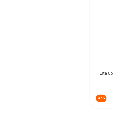
Elta 0
%33