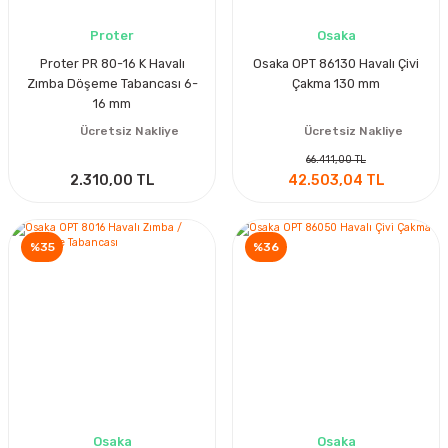
Proter
Osaka
Proter PR 80-16 K Havalı
Osaka OPT 86130 Havalı Çivi
Zımba Döşeme Tabancası 6-
Çakma 130 mm
16 mm
Ücretsiz Nakliye
Ücretsiz Nakliye
66.411,00 TL
2.310,00 TL
42.503,04 TL
%35
%36
Osaka
Osaka