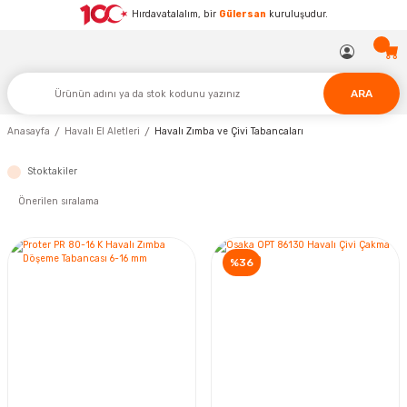
Hırdavatalalım, bir
Gülersan
kuruluşudur.
ARA
Anasayfa
Havalı El Aletleri
Havalı Zımba ve Çivi Tabancaları
Stoktakiler
%36