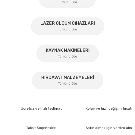
Tümünü Gör
Ürün fiyatı diğer sitelerden daha pahalı.
Bu ürüne benzer farklı alternatifler olmalı.
%45
LAZER ÖLÇÜM CİHAZLARI
Tümünü Gör
KAYNAK MAKİNELERİ
Gönder
Tümünü Gör
%17
HIRDAVAT MALZEMELERİ
Tümünü Gör
Lüdecke
Lüdecke ES12AB Stoper Kaplin Hava Hortum 1/2''
Ücretsiz ve hızlı teslimat
Kolay ve hızlı değişim fırsatı
Ücretsiz Nakliye
İzeltaş
372,60 TL
Taksit Seçenekleri
Satın almak için yardım alın
260,82 TL
İzeltaş Lokmalı Allen Uç ve Star Torx Uç Takımı 17 Parça