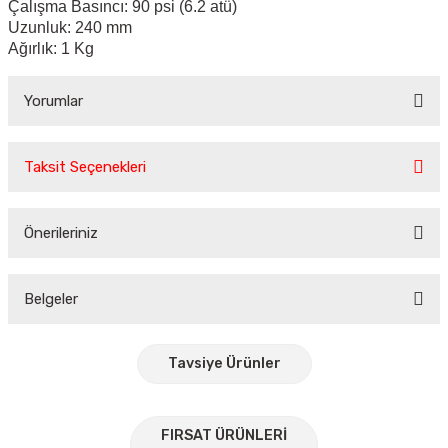
Çalışma Basıncı: 90 psi (6.2 atü)
Uzunluk: 240 mm
Ağırlık: 1 Kg
Yorumlar
Taksit Seçenekleri
Bu ürüne ilk yorumu siz yapın!
Önerileriniz
Yorum Yaz
Bu ürünün fiyat bilgisi, resim, ürün açıklamalarında ve diğer
konularda yetersiz gördüğünüz noktaları öneri formunu
Belgeler
kullanarak tarafımıza iletebilirsiniz.
Görüş ve önerileriniz için teşekkür ederiz.
Tavsiye Ürünler
Ürün resmi kalitesiz, bozuk veya görüntülenemiyor.
Ürün açıklamasında eksik bilgiler bulunuyor.
%30
FIRSAT ÜRÜNLERİ
Ürün bilgilerinde hatalar bulunuyor.