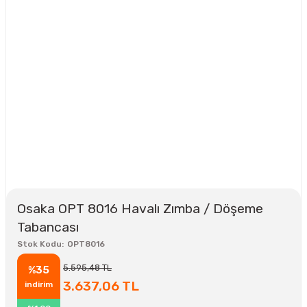
Osaka OPT 8016 Havalı Zımba / Döşeme
Tabancası
Stok Kodu
OPT8016
5.595,48 TL
%35
3.637,06 TL
indirim