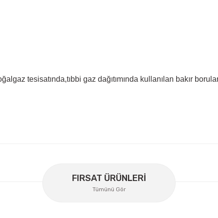
doğalgaz tesisatında,tıbbi gaz dağıtımında kullanılan bakır borular
er konularda yetersiz gördüğünüz noktaları öneri formunu kullanarak
Bu ürüne ilk yorumu siz yapın!
FIRSAT ÜRÜNLERİ
Tümünü Gör
Yorum Yaz