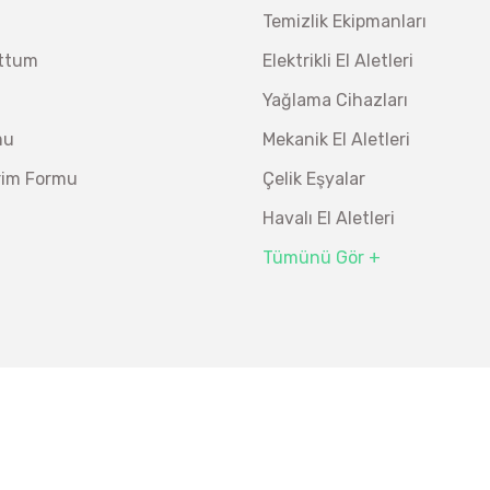
Demiriz CS 12000 T Zaman Ayarlı Kaporta Çektirme 
477
Temizlik Ekipmanları
%26
352
450,00 TL
uttum
Elektrikli El Aletleri
Ücretsiz Nakliye
26.847,00 TL
Yağlama Cihazları
%19
21.746,07 TL
mu
Mekanik El Aletleri
irim Formu
Çelik Eşyalar
Havalı El Aletleri
Tümünü Gör +
Groz LBP/04 Mekan
Ü
%40
1.