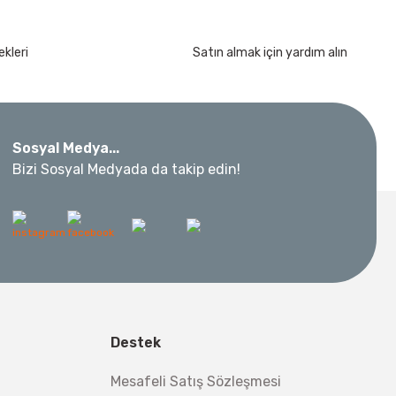
kleri
Satın almak için yardım alın
Sosyal Medya...
ar Takımı 3/8” 24 Parça
Bizi Sosyal Medyada da takip edin!
 Metre 50Mt
l Aletleri
 Su Terazisi 12 Cm
Destek
tsiz Nakliye
Mesafeli Satış Sözleşmesi