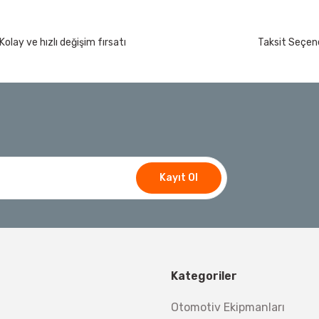
Kolay ve hızlı değişim fırsatı
Taksit Seçene
rça
İzeltaş
İzeltaş 14000 00 5134 Altı Köşe Lokma Anaht
t
Bosch Ölçme
Ücretsiz Nakliye
Bosch GLM 50-27 C Lazerli Uzaklık Ölçer-Lazer
Kayıt Ol
8.173,20 TL
%45
4.495,26 TL
Ücretsiz Nakliye
Bosch E
Bosch El Aletleri
5.618,40 TL
Bosch 1600A032V4
600A027PL Su Terazisi 25 Cm
Kategoriler
Demiriz Kaynak
Ücre
Ücretsiz Nakliye
Otomotiv Ekipmanları