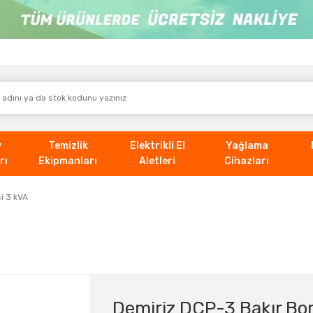
v
Temizlik
Elektrikli El
Yağlama
rı
Ekipmanları
Aletleri
Cihazları
i 3 kVA
Demiriz DCP-3 Bakır Bo