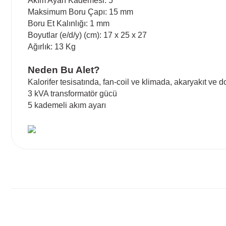
Akım Ayarı Kademesi: 5
Maksimum Boru Çapı: 15 mm
Boru Et Kalınlığı: 1 mm
Boyutlar (e/d/y) (cm): 17 x 25 x 27
Ağırlık: 13 Kg
Neden Bu Alet?
Kalorifer tesisatında, fan-coil ve klimada, akaryakıt ve 
3 kVA transformatör gücü
5 kademeli akım ayarı
Bu ürünün fiyat bilgisi, resim, ürün açıklamalarında ve diğ
Görüş ve önerileriniz için teşekkür ederiz.
Ürün resmi kalitesiz, bozuk veya görüntülenemiyor.
Ürün açıklamasında eksik bilgiler bulunuyor.