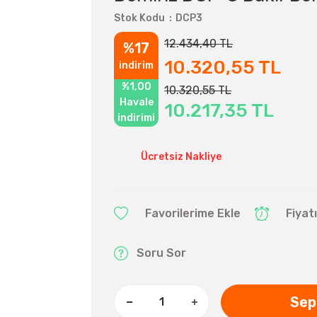
Stok Kodu
DCP3
12.434,40 TL
%17
10.320,55 TL
indirim
%1,00
10.320,55 TL
Havale
10.217,35 TL
indirimi
Ücretsiz Nakliye
Fiyat
Soru Sor
Sep