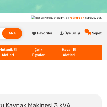
Hırdavatalalım, bir
Gülersan
kuruluşudur.
ARA
Favoriler
Üye Girişi
Sepet
Mekanik El
Çelik
Havalı El
Aletleri
Eşyalar
Aletleri
ru Kaynak Makinesi 3 kVA