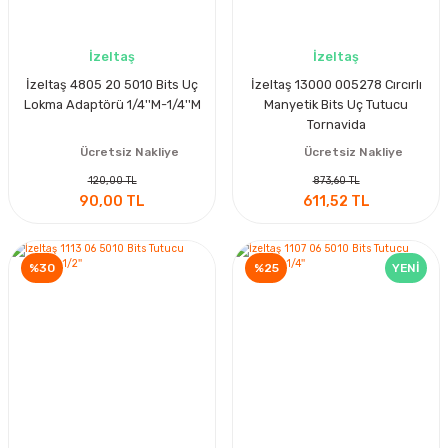
İzeltaş
İzeltaş
İzeltaş 4805 20 5010 Bits Uç
İzeltaş 13000 005278 Cırcırlı
Lokma Adaptörü 1/4''M-1/4''M
Manyetik Bits Uç Tutucu
Tornavida
Ücretsiz Nakliye
Ücretsiz Nakliye
120,00 TL
873,60 TL
90,00 TL
611,52 TL
%30
%25
YENİ