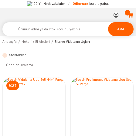
Hırdavatalalım, bir
Gülersan
kuruluşudur.
ARA
Anasayfa
Mekanik El Aletleri
Bits ve Vidalama Uçları
Stoktakiler
%27