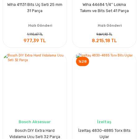
Wiha 41131 Bits Uç Seti 25 mm
Wiha 44684 1/4'' Lokma
31 Parça
Takımı ve Bits Set 41 Parça
Hızlı Gönderi
Hızlı Gönderi
1.110,67 TL
9.664,92 TL
977,39 TL
8.215,18 TL
%28
Bosch Aksesuar
İzeltaş
Bosch DIY Extra Hard
İzeltaş 4830-4885 Torx Bits
Vidalama Ucu Seti 32 Parça
Uçlar