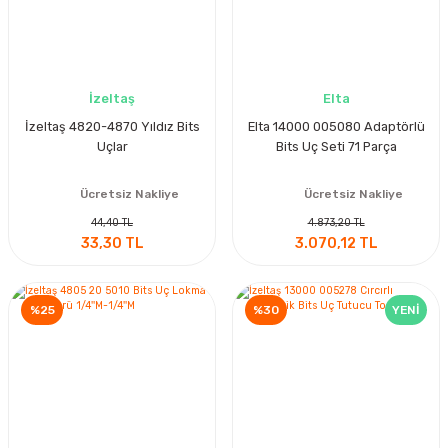
İzeltaş
Elta
İzeltaş 4820-4870 Yıldız Bits
Elta 14000 005080 Adaptörlü
Uçlar
Bits Uç Seti 71 Parça
Ücretsiz Nakliye
Ücretsiz Nakliye
44,40 TL
4.873,20 TL
33,30 TL
3.070,12 TL
%25
%30
YENİ