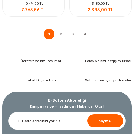
10.494,00 TL
3.180,00 TL
7.765,56 TL
2.385,00 TL
1
2
3
4
Ücretsiz ve hızlı teslimat
Kolay ve hızlı değişim fırsatı
Taksit Seçenekleri
Satın almak için yardım alın
E-Bülten Aboneliği
Kampanya ve Fırsatlardan Haberdar Olun!
Kayıt Ol