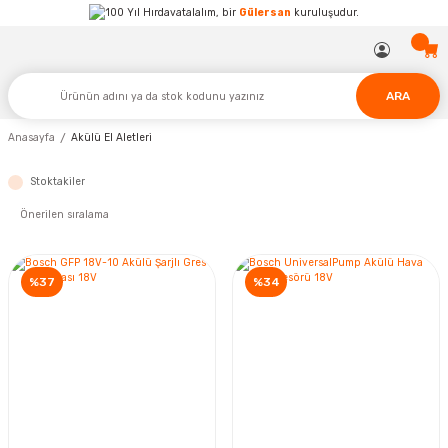
Hırdavatalalım, bir
Gülersan
kuruluşudur.
ARA
Anasayfa
Akülü El Aletleri
Stoktakiler
%37
%34