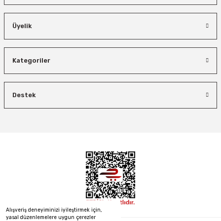
Üyelik
İzeltaş
Bosch El Aletleri
İzeltaş Lokmalı Allen Uç ve Star Torx Uç Takımı 17 Parça
Bosch 1600A027PL Su Terazisi 25 Cm
Kategoriler
Bosch Ölçme
Ücretsiz Nakliye
Ücretsiz Nakliye
Bosch GLM 50-27 C Lazerli Uzaklık Ölçer-Lazer Metre 50Mt
7.044,00 TL
Destek
3.874,20 TL
450,00 TL
Ücretsiz Nakliye
Demiriz Kaynak
%45
%26
Demiriz CS 12000 T Zaman Ayarlı Kaporta Çektirme Makinesi 12 kVA
5.618,40 TL
%40
Ücretsiz Nakliye
26.847,00 TL
21.746,07 TL
Alışveriş deneyiminizi iyileştirmek için,
yasal düzenlemelere uygun çerezler