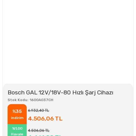
Bosch GAL 12V/18V-80 Hızlı Şarj Cihazı
Stok Kodu
1600A037CH
6.932,40 TL
%35
4.506,06 TL
indirim
%1,00
4.506,06 TL
Havale