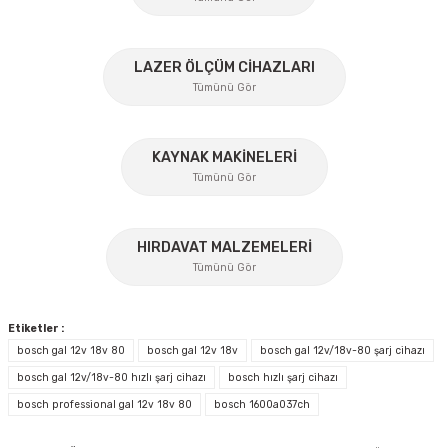
Ürün açıklamasında eksik bilgiler bulunuyor.
%45
Ürün bilgilerinde hatalar bulunuyor.
LAZER ÖLÇÜM CİHAZLARI
Ürün fiyatı diğer sitelerden daha pahalı.
Tümünü Gör
Bu ürüne benzer farklı alternatifler olmalı.
KAYNAK MAKİNELERİ
Tümünü Gör
%17
HIRDAVAT MALZEMELERİ
Gönder
Tümünü Gör
Etiketler :
bosch gal 12v 18v 80
bosch gal 12v 18v
bosch gal 12v/18v-80 şarj cihazı
bosch gal 12v/18v-80 hızlı şarj cihazı
bosch hızlı şarj cihazı
bosch professional gal 12v 18v 80
bosch 1600a037ch
İzeltaş
İzeltaş 1613 06 4020 Cırcırlı Tork Anahtarı 1/2'' 40-200 Nm