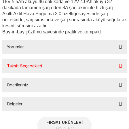
18V 5.5Ah aküyü 46 dakikada ve 12V 4.0Ah aküyü 37
dakikada tamamen şarj eden 8A şarj akımı ile hızlı şarj
Akıllı Aktif Hava Soğutma 3.0 özelliği sayesinde şarj
öncesinde, şarj sırasında ve şarj sonrasında aküyü soğutarak
kesinti süresini azaltır
Bay-in-bay çözümü sayesinde pratik ve kompakt
Yorumlar
Taksit Seçenekleri
Bu ürüne ilk yorumu siz yapın!
Önerileriniz
Yorum Yaz
Bu ürünün fiyat bilgisi, resim, ürün açıklamalarında ve diğer
konularda yetersiz gördüğünüz noktaları öneri formunu
Belgeler
kullanarak tarafımıza iletebilirsiniz.
Görüş ve önerileriniz için teşekkür ederiz.
FIRSAT ÜRÜNLERİ
Tümünü Gör
Ürün resmi kalitesiz, bozuk veya görüntülenemiyor.