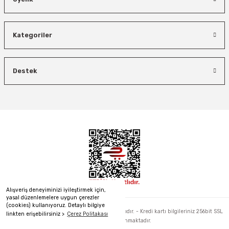
Kategoriler
Destek
Alışveriş deneyiminizi iyileştirmek için,
yasal düzenlemelere uygun çerezler
(cookies) kullanıyoruz. Detaylı bilgiye
2022 © hirdavatalalim.com - Tüm Hakları Saklıdır. - Kredi kartı bilgileriniz 256bit SSL
linkten erişebilirsiniz >
Çerez Politakası
sertifikası ile korunmaktadır.