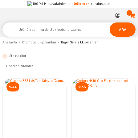
Hırdavatalalım, bir
Gülersan
kuruluşudur.
ARA
Anasayfa
Otomotiv Ekipmanları
Diğer Servis Ekipmanları
Stoktakiler
%40
%35