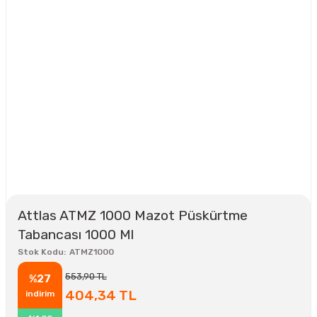
Attlas ATMZ 1000 Mazot Püskürtme
Tabancası 1000 Ml
Stok Kodu
ATMZ1000
553,90 TL
%27
404,34 TL
indirim