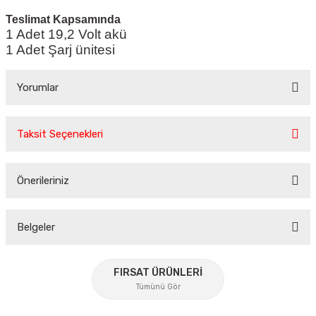
Teslimat Kapsamında
1 Adet 19,2 Volt akü
1 Adet Şarj ünitesi
Yorumlar
Taksit Seçenekleri
Bu ürüne ilk yorumu siz yapın!
Önerileriniz
Yorum Yaz
Bu ürünün fiyat bilgisi, resim, ürün açıklamalarında ve diğer
konularda yetersiz gördüğünüz noktaları öneri formunu
Belgeler
kullanarak tarafımıza iletebilirsiniz.
Görüş ve önerileriniz için teşekkür ederiz.
FIRSAT ÜRÜNLERİ
Tümünü Gör
Ürün resmi kalitesiz, bozuk veya görüntülenemiyor.
Ürün açıklamasında eksik bilgiler bulunuyor.