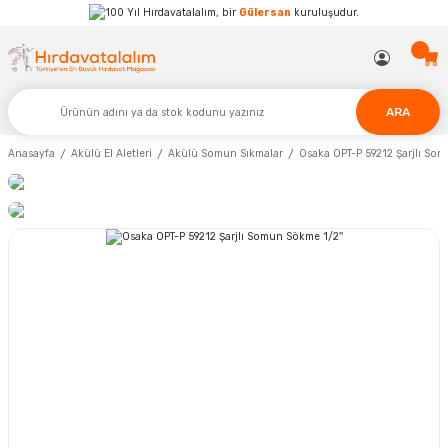
Hırdavatalalım, bir
Gülersan
kuruluşudur.
ARA
Anasayfa
Akülü El Aletleri
Akülü Somun Sıkmalar
Osaka OPT-P 59212 Şarjlı Som