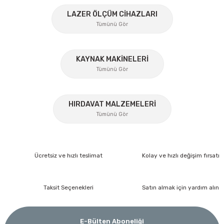
%45
Ürün bilgilerinde hatalar bulunuyor.
LAZER ÖLÇÜM CİHAZLARI
Ürün fiyatı diğer sitelerden daha pahalı.
Tümünü Gör
Bu ürüne benzer farklı alternatifler olmalı.
KAYNAK MAKİNELERİ
Tümünü Gör
%17
HIRDAVAT MALZEMELERİ
Gönder
Tümünü Gör
Ücretsiz ve hızlı teslimat
Kolay ve hızlı değişim fırsatı
Taksit Seçenekleri
Satın almak için yardım alın
İzeltaş
İzeltaş 1613 06 4020 Cırcırlı Tork Anahtarı 1/2'' 40-200 Nm
E-Bülten Aboneliği
Bosch Ölçme