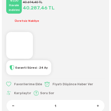
%1,00
40.694,40 TL
Havale
40.287,46 TL
indirimi
Ücretsiz Nakliye
Garanti Süresi : 24 Ay
Fiyatı Düşünce Haber Ver
Karşılaştır
Soru Sor