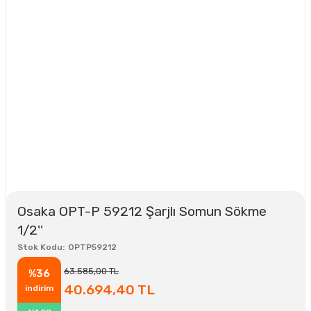
Osaka OPT-P 59212 Şarjlı Somun Sökme
1/2''
Stok Kodu
OPTP59212
63.585,00 TL
%36
40.694,40 TL
indirim