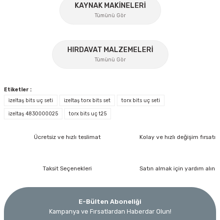
KAYNAK MAKİNELERİ
Tümünü Gör
%17
HIRDAVAT MALZEMELERİ
Gönder
Tümünü Gör
Etiketler :
izeltaş bits uç seti
izeltaş torx bits set
torx bits uç seti
izeltaş 4830000025
torx bits uç t25
İzeltaş
Ücretsiz ve hızlı teslimat
Kolay ve hızlı değişim fırsatı
İzeltaş Lokmalı Allen Uç ve Star Torx Uç Takımı 17 Parça
Bosch Ölçme
Taksit Seçenekleri
Satın almak için yardım alın
Ücretsiz Nakliye
Bosch GLM 40 Lazerli Uzaklık Ölçer-Lazer Metre 40Mt
7.044,00 TL
Nora
Demiriz Kaynak
3.874,20 TL
E-Bülten Aboneliği
Nora Mıknatıslı Su Terazisi 40 Cm
Demiriz DCP-3 Bakır Boru Kaynak Makinesi 3 kVA
Kampanya ve Fırsatlardan Haberdar Olun!
Ücretsiz Nakliye