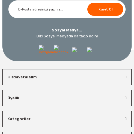
%45
Kayıt Ol
3.000,00 TL
Ücretsiz Nakliye
Ücretsiz Nakliye
12.434,40 TL
230,40 TL
10.320,55 TL
Sosyal Medya...
Bizi Sosyal Medyada da takip edin!
%19
Hırdavatalalım
Üyelik
Bosch El Aletleri
Kategoriler
Bosch 1600A027PL Su Terazisi 25 Cm
İzeltaş