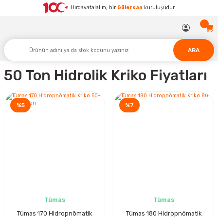
Hırdavatalalım, bir
Gülersan
kuruluşudur.
ARA
50 Ton Hidrolik Kriko Fiyatları
%5
%7
Tümas
Tümas
Tümas 170 Hidropnömatik
Tümas 180 Hidropnömatik