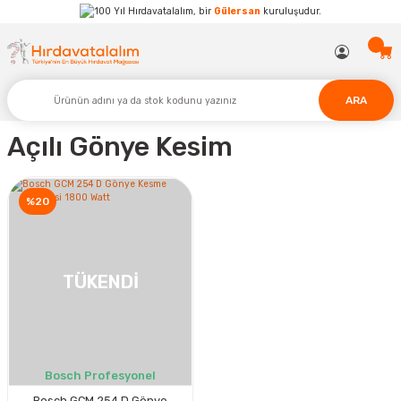
Hırdavatalalım, bir
Gülersan
kuruluşudur.
ARA
Açılı Gönye Kesim
%20
TÜKENDİ
Bosch Profesyonel
Bosch GCM 254 D Gönye