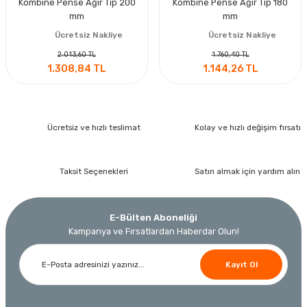
Kombine Pense Ağır Tip 200
Kombine Pense Ağır Tip 180
mm
mm
Ücretsiz Nakliye
Ücretsiz Nakliye
2.013,60 TL
1.760,40 TL
1.308,84 TL
1.144,26 TL
Ücretsiz ve hızlı teslimat
Kolay ve hızlı değişim fırsatı
Taksit Seçenekleri
Satın almak için yardım alın
E-Bülten Aboneliği
Kampanya ve Fırsatlardan Haberdar Olun!
Kayıt Ol