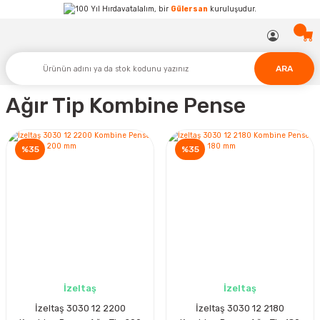
Hırdavatalalım, bir
Gülersan
kuruluşudur.
ARA
Ağır Tip Kombine Pense
%35
%35
İzeltaş
İzeltaş
İzeltaş 3030 12 2200
İzeltaş 3030 12 2180