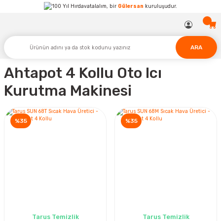
Hırdavatalalım, bir
Gülersan
kuruluşudur.
ARA
Ahtapot 4 Kollu Oto Icı
Kurutma Makinesi
%35
%35
Tarus Temizlik
Tarus Temizlik