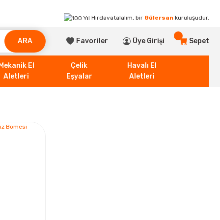
Hırdavatalalım, bir
Gülersan
kuruluşudur.
ARA
Favoriler
Üye Girişi
Sepet
Mekanik El
Çelik
Havalı El
Aletleri
Eşyalar
Aletleri