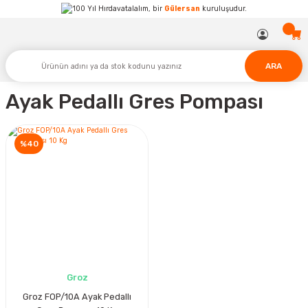
Hırdavatalalım, bir
Gülersan
kuruluşudur.
ARA
Ayak Pedallı Gres Pompası
%40
Groz
Groz FOP/10A Ayak Pedallı