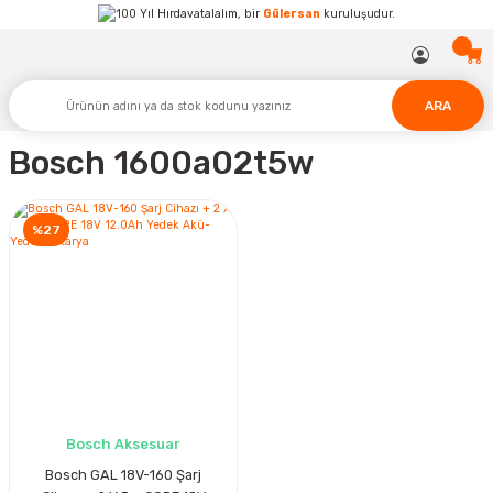
Hırdavatalalım, bir
Gülersan
kuruluşudur.
ARA
Bosch 1600a02t5w
%27
Bosch Aksesuar
Bosch GAL 18V-160 Şarj