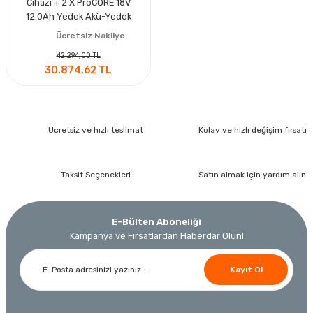
Cihazı + 2 X ProCORE 18V
12.0Ah Yedek Akü-Yedek
Batarya
Ücretsiz Nakliye
42.294,00 TL
30.874,62 TL
Ücretsiz ve hızlı teslimat
Kolay ve hızlı değişim fırsatı
Taksit Seçenekleri
Satın almak için yardım alın
E-Bülten Aboneliği
Kampanya ve Fırsatlardan Haberdar Olun!
Kayıt Ol