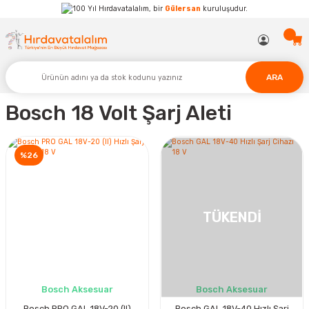
Hırdavatalalım, bir
Gülersan
kuruluşudur.
ARA
Bosch 18 Volt Şarj Aleti
%26
TÜKENDİ
Bosch Aksesuar
Bosch Aksesuar
Bosch PRO GAL 18V-20 (II)
Bosch GAL 18V-40 Hızlı Şarj