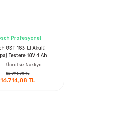
sch Profesyonel
ch GST 183-LI Akülü
paj Testere 18V 4 Ah
Ücretsiz Nakliye
22.896,00 TL
16.714,08 TL