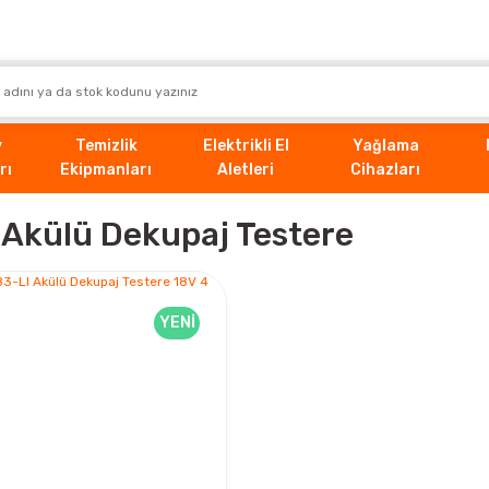
v
Temizlik
Elektrikli El
Yağlama
rı
Ekipmanları
Aletleri
Cihazları
Akülü Dekupaj Testere
YENİ