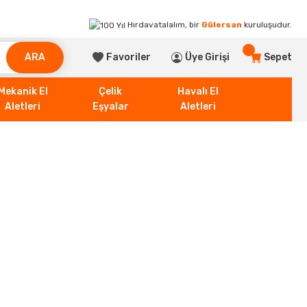
Hırdavatalalım, bir
Gülersan
kuruluşudur.
ARA
Favoriler
Üye Girişi
Sepet
Mekanik El
Çelik
Havalı El
Aletleri
Eşyalar
Aletleri