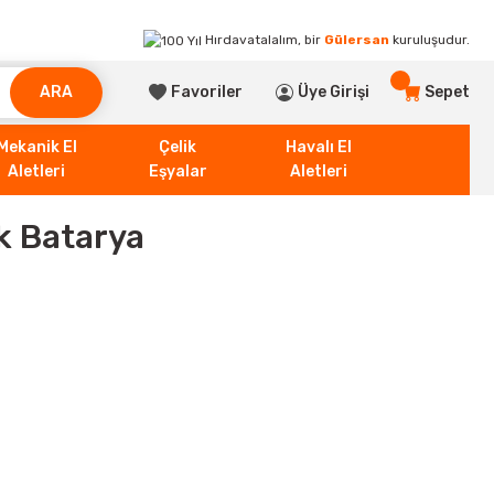
Hırdavatalalım, bir
Gülersan
kuruluşudur.
ARA
Favoriler
Üye Girişi
Sepet
Mekanik El
Çelik
Havalı El
Aletleri
Eşyalar
Aletleri
k Batarya