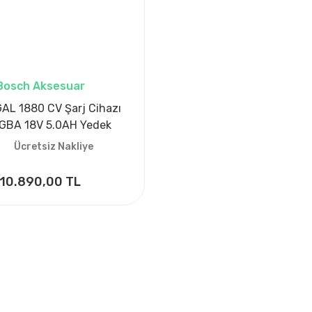
Bosch Aksesuar
AL 1880 CV Şarj Cihazı
 GBA 18V 5.0AH Yedek
kü-Yedek Batarya
Ücretsiz Nakliye
10.890,00 TL