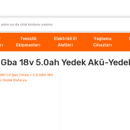
v
Temizlik
Elektrikli El
Yağlama
rı
Ekipmanları
Aletleri
Cihazları
 Gba 18v 5.0ah Yedek Akü-Yede