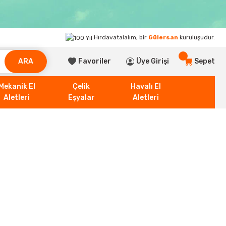
Hırdavatalalım, bir
Gülersan
kuruluşudur.
ARA
Favoriler
Üye Girişi
Sepet
Mekanik El
Çelik
Havalı El
Aletleri
Eşyalar
Aletleri