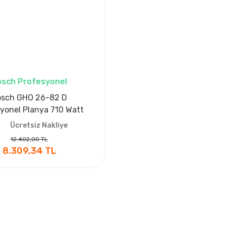
sch Profesyonel
sch GHO 26-82 D
yonel Planya 710 Watt
Ücretsiz Nakliye
12.402,00 TL
8.309,34 TL