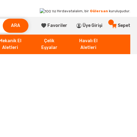
Hırdavatalalım, bir
Gülersan
kuruluşudur.
ARA
Favoriler
Üye Girişi
Sepet
Mekanik El
Çelik
Havalı El
Aletleri
Eşyalar
Aletleri