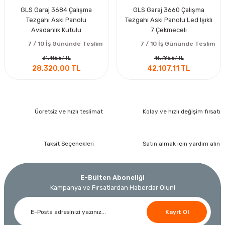
GLS Garaj 3684 Çalışma
GLS Garaj 3660 Çalışma
Tezgahı Askı Panolu
Tezgahı Askı Panolu Led Işıklı
Avadanlık Kutulu
7 Çekmeceli
7 / 10 İş Gününde Teslim
7 / 10 İş Gününde Teslim
31.466,67 TL
46.785,67 TL
28.320,00 TL
42.107,11 TL
Ücretsiz ve hızlı teslimat
Kolay ve hızlı değişim fırsatı
Taksit Seçenekleri
Satın almak için yardım alın
E-Bülten Aboneliği
Kampanya ve Fırsatlardan Haberdar Olun!
Kayıt Ol