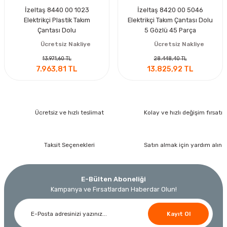
İzeltaş 8440 00 1023
İzeltaş 8420 00 5046
Elektrikçi Plastik Takım
Elektrikçi Takım Çantası Dolu
Çantası Dolu
5 Gözlü 45 Parça
Ücretsiz Nakliye
Ücretsiz Nakliye
13.971,60 TL
28.448,40 TL
7.963,81 TL
13.825,92 TL
Ücretsiz ve hızlı teslimat
Kolay ve hızlı değişim fırsatı
Taksit Seçenekleri
Satın almak için yardım alın
E-Bülten Aboneliği
Kampanya ve Fırsatlardan Haberdar Olun!
Kayıt Ol