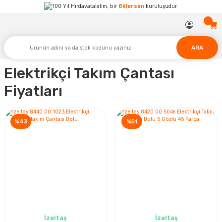
Hırdavatalalım, bir
Gülersan
kuruluşudur.
ARA
Elektrikçi Takım Çantası
Fiyatları
%43
%51
İzeltaş
İzeltaş