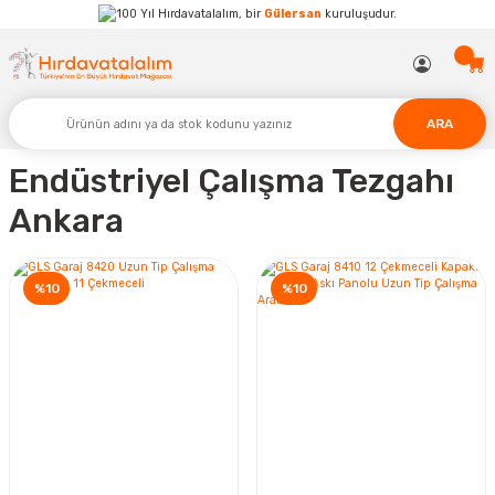
Hırdavatalalım, bir
Gülersan
kuruluşudur.
ARA
Endüstriyel Çalışma Tezgahı
Ankara
%10
%10