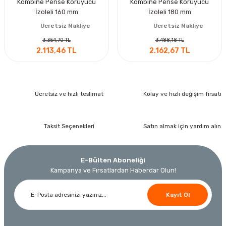
Kombine Pense Koruyucu
Kombine Pense Koruyucu
İzoleli 160 mm
İzoleli 180 mm
Ücretsiz Nakliye
Ücretsiz Nakliye
3.354,70 TL
3.488,18 TL
2.113,46 TL
2.162,67 TL
Ücretsiz ve hızlı teslimat
Kolay ve hızlı değişim fırsatı
Taksit Seçenekleri
Satın almak için yardım alın
E-Bülten Aboneliği
Kampanya ve Fırsatlardan Haberdar Olun!
Kayıt Ol