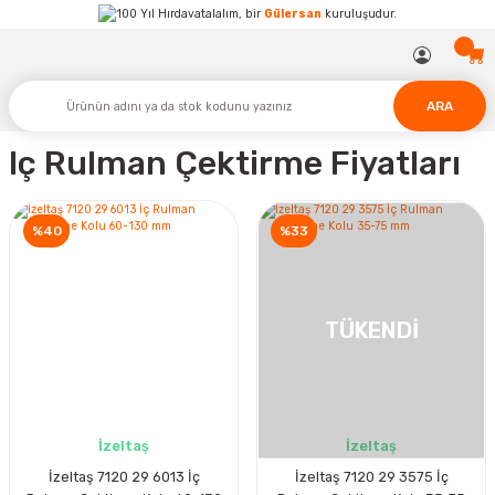
Hırdavatalalım, bir
Gülersan
kuruluşudur.
ARA
Iç Rulman Çektirme Fiyatları
%40
%33
TÜKENDİ
İzeltaş
İzeltaş
İzeltaş 7120 29 6013 İç
İzeltaş 7120 29 3575 İç