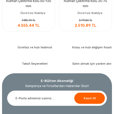
Rulman Çektirme Kolu 60-130
Rulman Çektirme Kolu 35-75
mm
mm
Ücretsiz Nakliye
Ücretsiz Nakliye
7.592,40 TL
3.747,60 TL
4.555,44 TL
2.510,89 TL
Ücretsiz ve hızlı teslimat
Kolay ve hızlı değişim fırsatı
Taksit Seçenekleri
Satın almak için yardım alın
E-Bülten Aboneliği
Kampanya ve Fırsatlardan Haberdar Olun!
Kayıt Ol