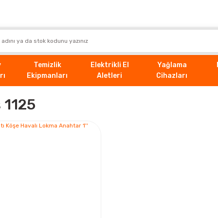
v
Temizlik
Elektrikli El
Yağlama
rı
Ekipmanları
Aletleri
Cihazları
ş 1125