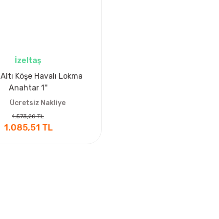
İzeltaş
 Altı Köşe Havalı Lokma
Anahtar 1''
Ücretsiz Nakliye
1.573,20 TL
1.085,51 TL