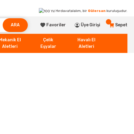
Hırdavatalalım, bir
Gülersan
kuruluşudur.
ARA
Favoriler
Üye Girişi
Sepet
Mekanik El
Çelik
Havalı El
Aletleri
Eşyalar
Aletleri