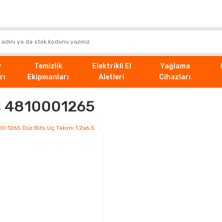
v
Temizlik
Elektrikli El
Yağlama
rı
Ekipmanları
Aletleri
Cihazları
aş 4810001265