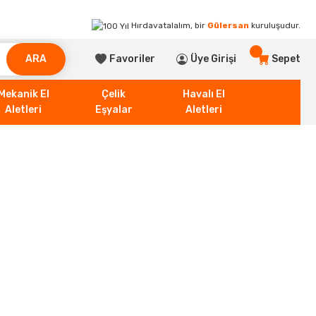
Hırdavatalalım, bir
Gülersan
kuruluşudur.
ARA
Favoriler
Üye Girişi
Sepet
Mekanik El
Çelik
Havalı El
Aletleri
Eşyalar
Aletleri