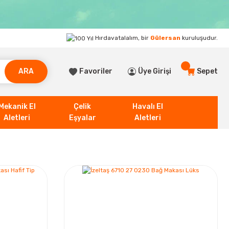
Hırdavatalalım, bir
Gülersan
kuruluşudur.
ARA
Favoriler
Üye Girişi
Sepet
Mekanik El
Çelik
Havalı El
Aletleri
Eşyalar
Aletleri