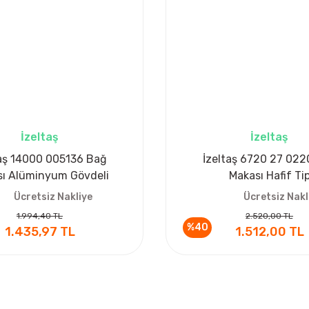
İzeltaş
İzeltaş
taş 14000 005136 Bağ
İzeltaş 6720 27 022
ı Alüminyum Gövdeli
Makası Hafif Ti
Ücretsiz Nakliye
Ücretsiz Nakl
1.994,40 TL
2.520,00 TL
%40
1.435,97 TL
1.512,00 TL