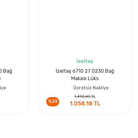
İzeltaş
0 Bağ
İzeltaş 6710 27 0230 Bağ
p
Makası Lüks
iye
Ücretsiz Nakliye
1.490,40 TL
%29
1.058,18 TL