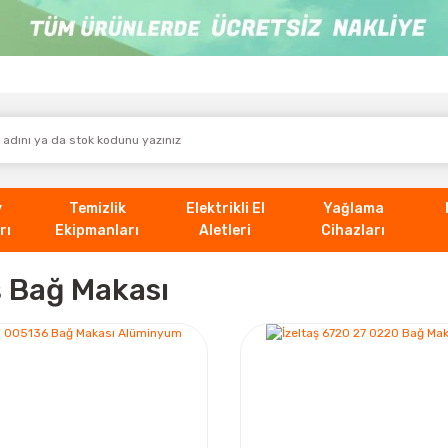
v
Temizlik
Elektrikli El
Yağlama
rı
Ekipmanları
Aletleri
Cihazları
ş Bağ Makası