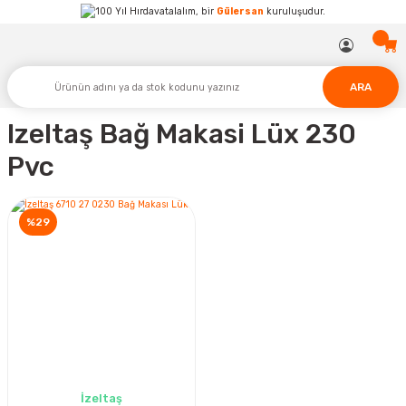
Hırdavatalalım, bir
Gülersan
kuruluşudur.
ARA
Izeltaş Bağ Makasi Lüx 230
Pvc
%29
İzeltaş