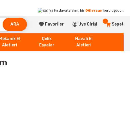
Hırdavatalalım, bir
Gülersan
kuruluşudur.
ARA
Favoriler
Üye Girişi
Sepet
Mekanik El
Çelik
Havalı El
Aletleri
Eşyalar
Aletleri
Mm