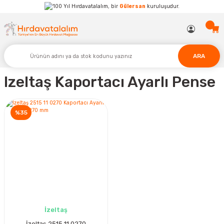
Hırdavatalalım, bir
Gülersan
kuruluşudur.
ARA
Izeltaş Kaportacı Ayarlı Pense
%35
İzeltaş
İzeltaş 2515 11 0270