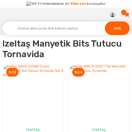
Hırdavatalalım, bir
Gülersan
kuruluşudur.
ARA
Izeltaş Manyetik Bits Tutucu
Tornavida
%32
%24
İzeltaş
İzeltaş