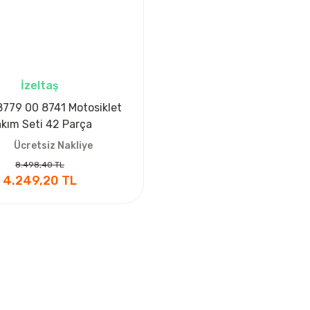
İzeltaş
 8779 00 8741 Motosiklet
kım Seti 42 Parça
Ücretsiz Nakliye
8.498,40 TL
4.249,20 TL