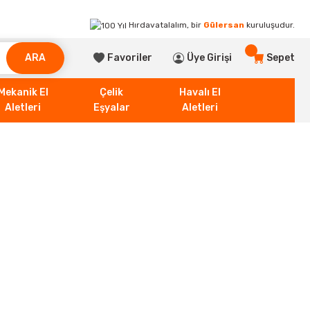
Hırdavatalalım, bir
Gülersan
kuruluşudur.
ARA
Favoriler
Üye Girişi
Sepet
Mekanik El
Çelik
Havalı El
Aletleri
Eşyalar
Aletleri