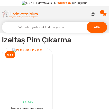
Hırdavatalalım, bir
Gülersan
kuruluşudur.
ARA
Izeltaş Pim Çıkarma
%33
İzeltaş
İzeltaş Düz Pim Zımba