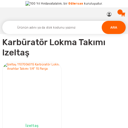
Hırdavatalalım, bir
Gülersan
kuruluşudur.
ARA
Karbüratör Lokma Takımı
Izeltaş
İzeltaş