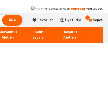
Hırdavatalalım, bir
Gülersan
kuruluşudur.
ARA
Favoriler
Üye Girişi
Sepet
Mekanik El
Çelik
Havalı El
Aletleri
Eşyalar
Aletleri