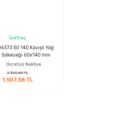
İzeltaş
06373 50 140 Kayışlı Yağ
si Sökeceği 60x140 mm
Ücretsiz Nakliye
2.355,60 TL
1.507,58 TL