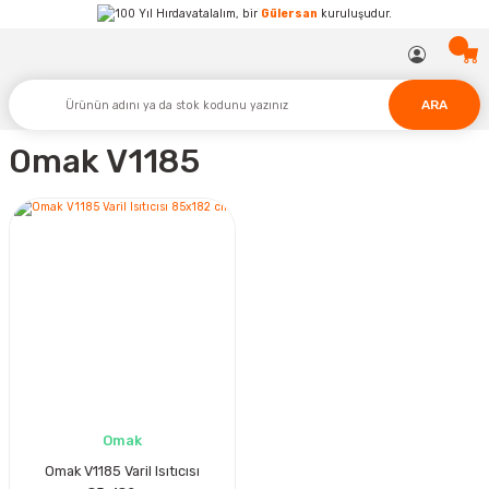
Hırdavatalalım, bir
Gülersan
kuruluşudur.
ARA
Omak V1185
Omak
Omak V1185 Varil Isıtıcısı