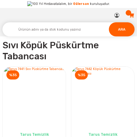
Hırdavatalalım, bir
Gülersan
kuruluşudur.
ARA
Sıvı Köpük Püskürtme
Tabancası
%35
%35
Tarus Temizlik
Tarus Temizlik