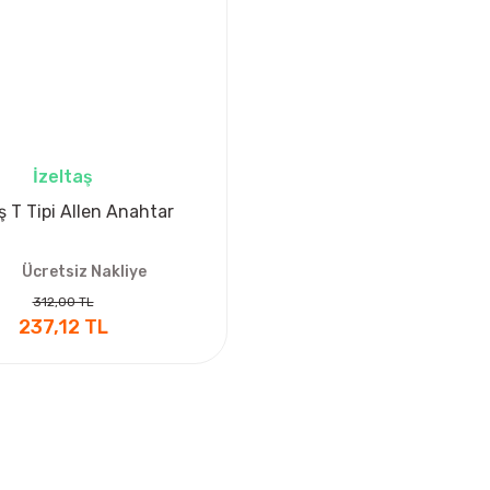
İzeltaş
ş T Tipi Allen Anahtar
Ücretsiz Nakliye
312,00 TL
237,12 TL