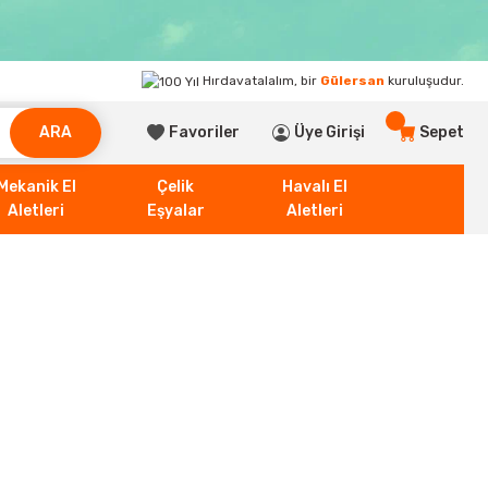
Hırdavatalalım, bir
Gülersan
kuruluşudur.
ARA
Favoriler
Üye Girişi
Sepet
Mekanik El
Çelik
Havalı El
Aletleri
Eşyalar
Aletleri