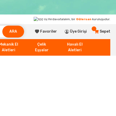
Hırdavatalalım, bir
Gülersan
kuruluşudur.
ARA
Favoriler
Üye Girişi
Sepet
Mekanik El
Çelik
Havalı El
Aletleri
Eşyalar
Aletleri