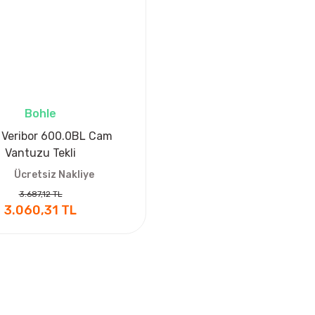
Bohle
 Veribor 600.0BL Cam
Vantuzu Tekli
Ücretsiz Nakliye
3.687,12 TL
3.060,31 TL