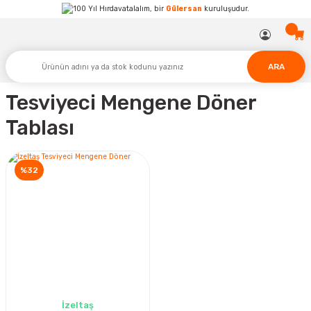
Hırdavatalalım, bir
Gülersan
kuruluşudur.
ARA
Tesviyeci Mengene Döner
Tablası
%32
İzeltaş