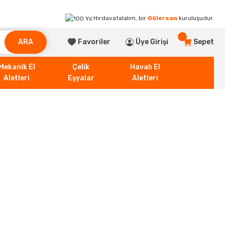
Hırdavatalalım, bir
Gülersan
kuruluşudur.
ARA
Favoriler
Üye Girişi
Sepet
Mekanik El
Çelik
Havalı El
Aletleri
Eşyalar
Aletleri