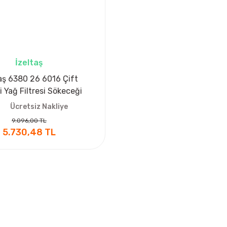
İzeltaş
aş 6380 26 6016 Çift
li Yağ Filtresi Sökeceği
60x160 mm
Ücretsiz Nakliye
9.096,00 TL
5.730,48 TL