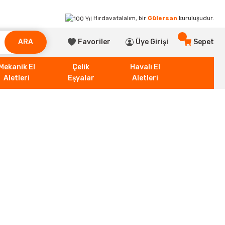
Hırdavatalalım, bir
Gülersan
kuruluşudur.
ARA
Favoriler
Üye Girişi
Sepet
Mekanik El
Çelik
Havalı El
Aletleri
Eşyalar
Aletleri