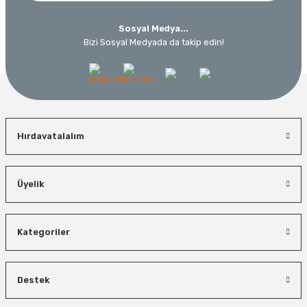
230,40 TL
10.320,55 TL
Sosyal Medya...
%19
Bizi Sosyal Medyada da takip edin!
Hırdavatalalım
Üyelik
İzeltaş
Bosch El Aletleri
İzeltaş Lokmalı Allen Uç ve Star Torx Uç Takımı 17 Parça
Bosch 1600A027PL Su Terazisi 25 Cm
Kategoriler
Bosch Ölçme
Ücretsiz Nakliye
Ücretsiz Nakliye
Bosch GLM 50-27 C Lazerli Uzaklık Ölçer-Lazer Metre 50Mt
7.044,00 TL
Destek
3.874,20 TL
450,00 TL