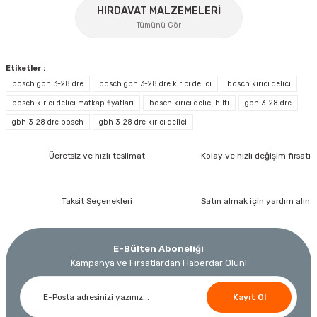
%17
HIRDAVAT MALZEMELERİ
Gönder
Tümünü Gör
Etiketler :
bosch gbh 3-28 dre
bosch gbh 3-28 dre kirici delici
bosch kırıcı delici
bosch kırıcı delici matkap fiyatları
bosch kırıcı delici hilti
gbh 3-28 dre
gbh 3-28 dre bosch
gbh 3-28 dre kırıcı delici
İzeltaş
İzeltaş 1613 06 4020 Cırcırlı Tork Anahtarı 1/2'' 40-200 Nm
Ücretsiz ve hızlı teslimat
Kolay ve hızlı değişim fırsatı
Bosch Ölçme
Bosch GLM 40 Lazerli Uzaklık Ölçer-Lazer Metre 40Mt
Ücretsiz Nakliye
Taksit Seçenekleri
Satın almak için yardım alın
Nora
Demiriz Kaynak
17.803,20 TL
9.791,76 TL
Nora Mıknatıslı Su Terazisi 40 Cm
Demiriz DCP-3 Bakır Boru Kaynak Makinesi 3 kVA
Ücretsiz Nakliye
E-Bülten Aboneliği
Kampanya ve Fırsatlardan Haberdar Olun!
%45
3.000,00 TL
Ücretsiz Nakliye
Ücretsiz Nakliye
Kayıt Ol
12.434,40 TL