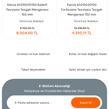
Kanca 60210030150 Kadett
Kanca 60210020150
Tesviyeci Tezgah Mengenesi
Fortissimo Tesviyeci Tezgah
150 mm
Mengenesi 150 mm
Ücretsiz Nakliye
Ücretsiz Nakliye
8.700,00 TL
10.318,80 TL
8.004,00 TL
9.390,11 TL
Ücretsiz ve hızlı teslimat
Kolay ve hızlı değişim fırsatı
Taksit Seçenekleri
Satın almak için yardım alın
E-Bülten Aboneliği
Kampanya ve Fırsatlardan Haberdar Olun!
Kayıt Ol