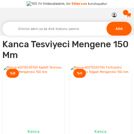
Hırdavatalalım, bir
Gülersan
kuruluşudur.
ARA
Kanca Tesviyeci Mengene 150
Mm
%8
%9
Kanca
Kanca